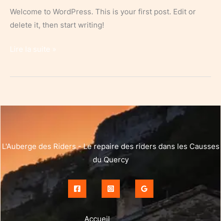
Welcome to WordPress. This is your first post. Edit or
delete it, then start writing!
Hello
Lire la suite »
world!
L'Auberge des Riders - Le repaire des riders dans les Causses
du Quercy
Accueil