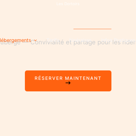
Les Dortoirs
ébergements
Tarifs
Itinéraires
Infos Pratiques
 auberge — Convivialité et partage pour les rider
RÉSERVER MAINTENANT