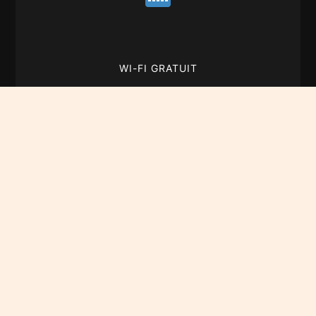
WI-FI GRATUIT
Haut débit dans tout le domaine.
ITINÉRAIRES GPX
Fichiers GPX disponibles à l’accueil.