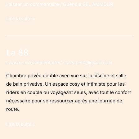
Laisser un commentaire
/
Guénola BEL AMMOUR
La
Lire la suite »
One
La 88
Laisser un commentaire
/
skaty.petit@gmail.com
Chambre privée double avec vue sur la piscine et salle
de bain privative. Un espace cosy et intimiste pour les
riders en couple ou voyageant seuls, avec tout le confort
nécessaire pour se ressourcer après une journée de
route.
La
Lire la suite »
88