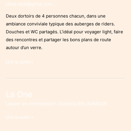
skaty.petit@gmail.com
Deux dortoirs de 4 personnes chacun, dans une
ambiance conviviale typique des auberges de riders.
Douches et WC partagés. L’idéal pour voyager light, faire
des rencontres et partager les bons plans de route
autour d’un verre.
Les
Lire la suite »
Dortoirs
La One
Laisser un commentaire
/
Guénola BEL AMMOUR
La
Lire la suite »
One