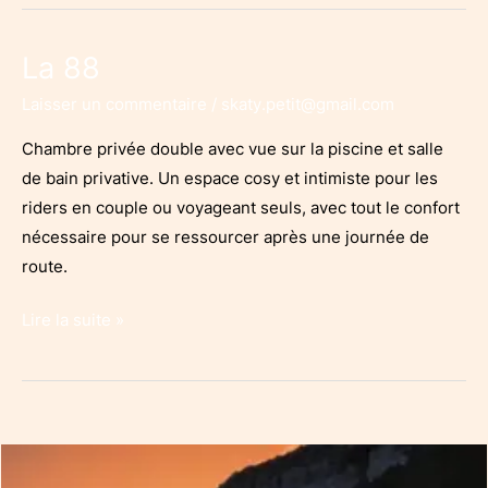
La 88
Laisser un commentaire
/
skaty.petit@gmail.com
Chambre privée double avec vue sur la piscine et salle
de bain privative. Un espace cosy et intimiste pour les
riders en couple ou voyageant seuls, avec tout le confort
nécessaire pour se ressourcer après une journée de
route.
La
Lire la suite »
88