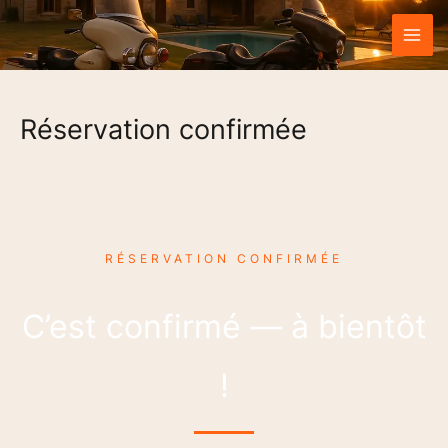
Aller
au
contenu
Réservation confirmée
RÉSERVATION CONFIRMÉE
C’est confirmé — à bientôt
!